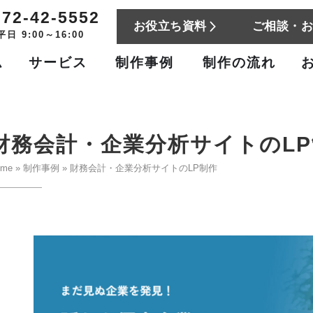
772-42-5552
お役立ち資料
ご相談・
平日 9:00～16:00
ム
サービス
制作事例
制作の流れ
財務会計・企業分析サイトのLP
ome
»
制作事例
»
財務会計・企業分析サイトのLP制作