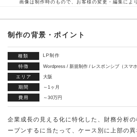
画像は制作時のもので、お客様の変更・編集によ
制作の背景・ポイント
LP制作
種類
特徴
Wordpress / 新規制作 / レスポンシブ（ス
エリア
大阪
期間
～1ヶ月
費用
～30万円
企業成長の見える化に特化した、財務分析の
ープンするに当たって、ケース別に上部の異