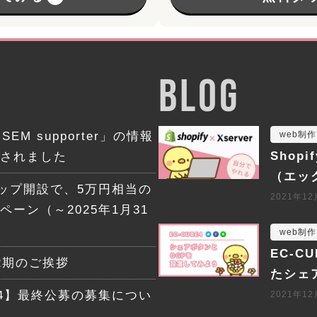
BLOG
SEM supporter」の情報
web制作
Shop
されました
（エッ
ョップ開設で、5万円相当の
2021年1
ーン（～2025年1月31
web制作
EC-
2期のご挨拶
たシェ
24】最終公募の募集につい
2021年1