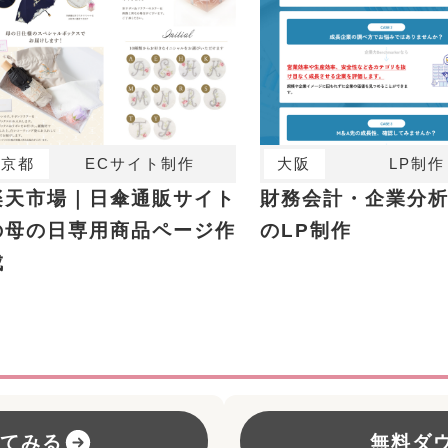
京都
ECサイト制作
大阪
LP制作
楽天市場｜日傘通販サイト
財務会計・企業分
の母の日専用商品ページ作
のLP制作
成
してみる
無料ダ