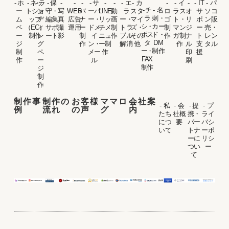
- ホ
- ネッ
- ラ
- 保
-
-
-
- サ
-
-
- エ
- カ
-
- イ
-
- IT
- パ
- チ
- 名
ー
トショ
ン
守・
写
WEB
バ
ーバ
LINE
動
ラ
スタ
ロ
ラス
オ
サ
ソコ
ラ
刺・
ム
ップ
デ
編集
真
広告
ナ
ー・
リッ
画
ー・
マイ
ゴ
ト・
リ
ポ
ン販
シ・
カー
ペ
（EC）
ィ
サポ
撮
運用
ー
ドメ
チメ
制
トラ
ズ・
制
マン
ジ
ー
売・
ポス
ド・
ー
制作
ン
ート
影
制
イ
ニュ
作
ブル
その
作
ガ制
ナ
ト
レン
タ
DM
ジ
グ
作
ン・
ー制
解消
他
作
ル
支
タル
ー・
制作
制
ペ
メー
作
印
援
FAX
作
ー
ル
刷
制作
ジ
制
作
制作事
制作の
お客様
ママロ
会社案
- 私
- 会
- 提
- プ
例
流れ
の声
グ
内
たち
社概
携・
ライ
につ
要
パー
バシ
いて
トナ
ーポ
ーに
リシ
つい
ー
て