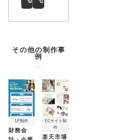
る
せ
その他の制作事
例
LP制作
ECサイト制
作
財務会
楽天市場
計・企業