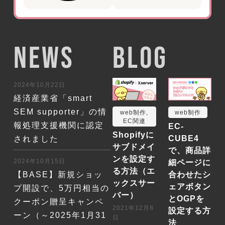
NEWS
BLOG
2024年10月22日
経済産業省「smart
SEM supporter」の情
web制作
,
web制作
EC関連
報処理支援機関に認定
EC-
Shopifyに
CUBE4
されました
サブドメイ
で、商品詳
ンを設定す
2024年10月15日
細ページに
る方法（エ
【BASE】新規ショッ
合わせたシ
ックスサー
ェアボタン
プ開設で、5万円相当の
バー）
とOGPを
クーポン贈呈キャンペ
2021年12月8
設定する方
ーン（～2025年1月31
日
法