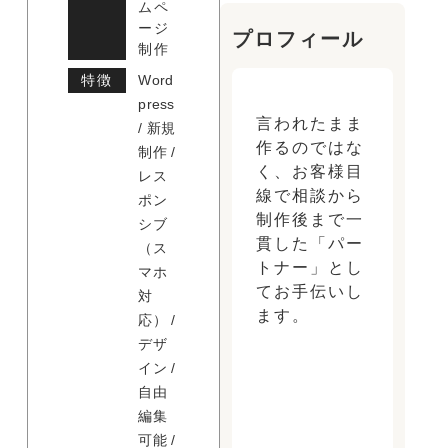
ムペ
ージ
プロフィール
制作
特徴
Word
press
言われたまま
/ 新規
作るのではな
制作 /
く、お客様目
レス
線で相談から
ポン
制作後まで一
シブ
貫した「パー
（ス
トナー」とし
マホ
てお手伝いし
対
ます。
応） /
デザ
イン /
自由
編集
可能 /