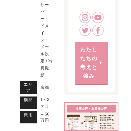
サー
バ
ー・
ドメ
イ
ン・
メー
わたし
ル設
たちの
定 / 写
考えと
真撮
影
強み
エリ
京都
ア
1～2
期間
ヶ月
～50
費用
万円