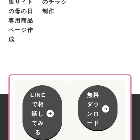
販サイト
のチラシ
の母の日
制作
専用商品
ページ作
成
LINE
無料
で相
ダウ
談し
ンロ
てみ
ード
る