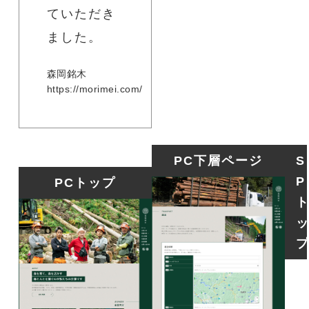
ていただき
ました。
森岡銘木
https://morimei.com/
PC下層ページ
S
P
PCトップ