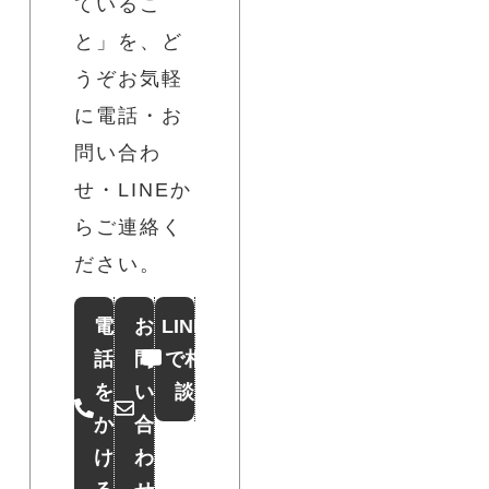
ているこ
と」を、ど
うぞお気軽
に電話・お
問い合わ
せ・LINEか
らご連絡く
ださい。
電
お
LINE
話
問
で相
を
い
談
か
合
け
わ