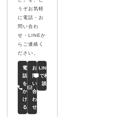
うぞお気軽
に電話・お
問い合わ
せ・LINEか
らご連絡く
ださい。
電
お
LINE
話
問
で相
を
い
談
か
合
け
わ
る
せ