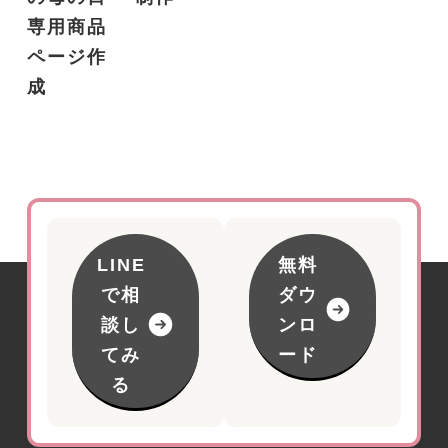
専用商品
ページ作
成
LINE
無料
で相
ダウ
談し
ンロ
てみ
ード
る