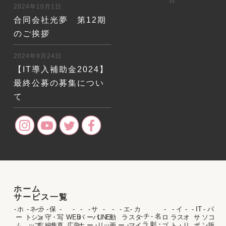
日
2024年10月1日
合同会社光夢 第12期
のご挨拶
2024年9月24日
【IT導入補助金2024】
最終公募の募集につい
て
ホーム
サービス一覧
- ホ
- ネッ
- ラ
- 保
-
-
-
- サ
-
-
- エ
- カ
-
- イ
-
- IT
- パ
- チ
- 名
ー
トショ
ン
守・
写
WEB
バ
ーバ
LINE
動
ラ
スタ
ロ
ラス
オ
サ
ソコ
ラ
刺・
ム
ップ
デ
編集
真
広告
ナ
ー・
リッ
画
ー・
マイ
ゴ
ト・
リ
ポ
ン販