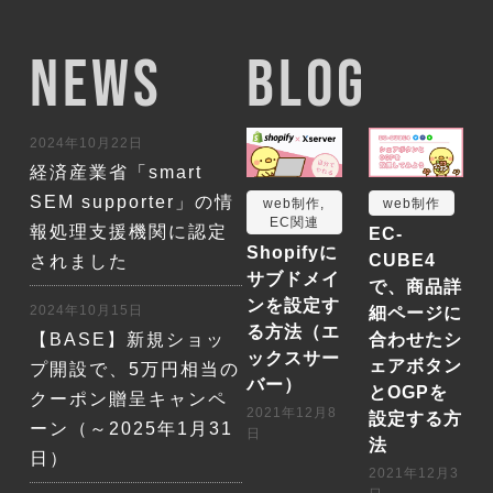
NEWS
BLOG
2024年10月22日
経済産業省「smart
SEM supporter」の情
web制作
,
web制作
EC関連
報処理支援機関に認定
EC-
Shopifyに
CUBE4
されました
サブドメイ
で、商品詳
ンを設定す
2024年10月15日
細ページに
る方法（エ
【BASE】新規ショッ
合わせたシ
ックスサー
ェアボタン
プ開設で、5万円相当の
バー）
とOGPを
クーポン贈呈キャンペ
2021年12月8
設定する方
ーン（～2025年1月31
日
法
日）
2021年12月3