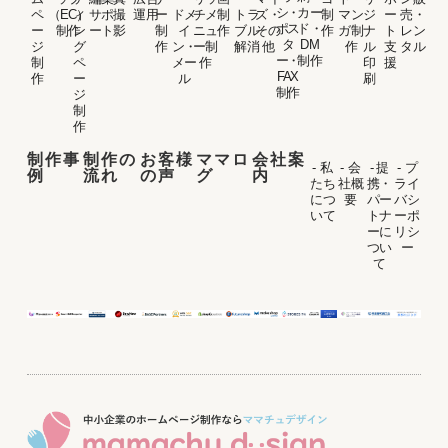
シ・
カー
ペ
（EC）
ィ
サポ
撮
運用
ー
ドメ
チメ
制
トラ
ズ・
制
マン
ジ
ー
売・
ポス
ド・
ー
制作
ン
ート
影
制
イ
ニュ
作
ブル
その
作
ガ制
ナ
ト
レン
タ
DM
ジ
グ
作
ン・
ー制
解消
他
作
ル
支
タル
ー・
制作
制
ペ
メー
作
印
援
FAX
作
ー
ル
刷
制作
ジ
制
作
制作事
制作の
お客様
ママロ
会社案
- 私
- 会
- 提
- プ
例
流れ
の声
グ
内
たち
社概
携・
ライ
につ
要
パー
バシ
いて
トナ
ーポ
ーに
リシ
つい
ー
て