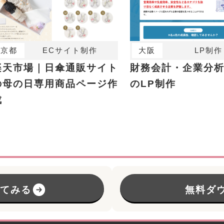
京都
ECサイト制作
大阪
LP制作
楽天市場｜日傘通販サイト
財務会計・企業分
の母の日専用商品ページ作
のLP制作
成
してみる
無料ダ