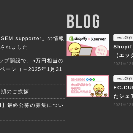
BLOG
SEM supporter」の情報
web制作
Shop
されました
（エッ
ョップ開設で、5万円相当の
2021年1
ーン（～2025年1月31
web制作
EC-
2期のご挨拶
たシェ
24】最終公募の募集につい
2021年1