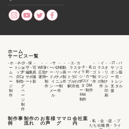
ホーム
サービス一覧
- ホ
- ネッ
- ラ
- 保
-
-
-
- サ
-
-
- エ
- カ
-
- イ
-
- IT
- パ
- チ
- 名
ー
トショ
ン
守・
写
WEB
バ
ーバ
LINE
動
ラ
スタ
ロ
ラス
オ
サ
ソコ
ラ
刺・
ム
ップ
デ
編集
真
広告
ナ
ー・
リッ
画
ー・
マイ
ゴ
ト・
リ
ポ
ン販
シ・
カー
ペ
（EC）
ィ
サポ
撮
運用
ー
ドメ
チメ
制
トラ
ズ・
制
マン
ジ
ー
売・
ポス
ド・
ー
制作
ン
ート
影
制
イ
ニュ
作
ブル
その
作
ガ制
ナ
ト
レン
タ
DM
ジ
グ
作
ン・
ー制
解消
他
作
ル
支
タル
ー・
制作
制
ペ
メー
作
印
援
FAX
作
ー
ル
刷
制作
ジ
制
作
制作事
制作の
お客様
ママロ
会社案
- 私
- 会
- 提
- プ
例
流れ
の声
グ
内
たち
社概
携・
ライ