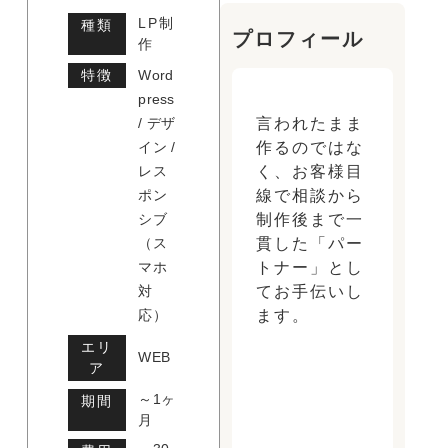
LP制
種類
プロフィール
作
特徴
Word
press
言われたまま
/ デザ
作るのではな
イン /
く、お客様目
レス
線で相談から
ポン
制作後まで一
シブ
貫した「パー
（ス
トナー」とし
マホ
てお手伝いし
対
ます。
応）
エリ
WEB
ア
～1ヶ
期間
月