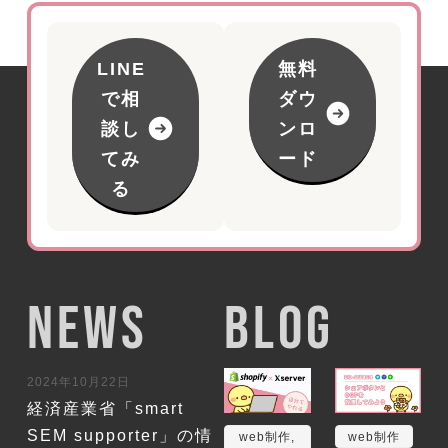
LINE
無料
で相
ダウ
談し
ンロ
てみ
ード
る
NEWS
BLOG
2024年10月22日
経済産業省「smart
SEM supporter」の情
web制作
,
web制作