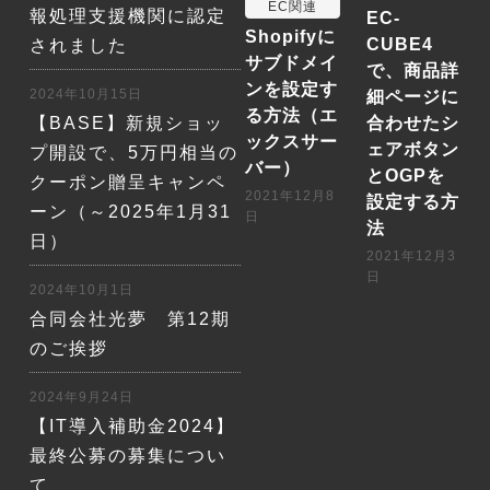
EC関連
報処理支援機関に認定
EC-
Shopifyに
CUBE4
されました
サブドメイ
で、商品詳
ンを設定す
2024年10月15日
細ページに
る方法（エ
【BASE】新規ショッ
合わせたシ
ックスサー
ェアボタン
プ開設で、5万円相当の
バー）
とOGPを
クーポン贈呈キャンペ
2021年12月8
設定する方
ーン（～2025年1月31
日
法
日）
2021年12月3
日
2024年10月1日
合同会社光夢 第12期
のご挨拶
2024年9月24日
【IT導入補助金2024】
最終公募の募集につい
て