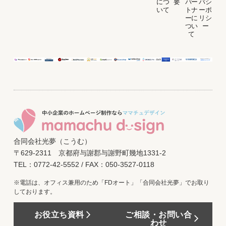
につ
要
パー
バシ
いて
トナ
ーポ
ーに
リシ
つい
ー
て
合同会社光夢（こうむ）
〒629-2311 京都府与謝郡与謝野町幾地1331-2
TEL：0772-42-5552 / FAX：050-3527-0118
※電話は、オフィス兼用のため「FDオート」「合同会社光夢」でお取り
しております。
お役立ち資料
ご相談・お問い合
わせ