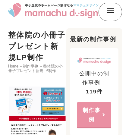
整体院の小冊子
最新の制作事例
プレゼント新
規LP制作
Home
»
制作事例
»
整体院の小
冊子プレゼント新規LP制作
公開中の制
作事例：
119件
制作事
例