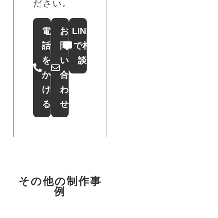
ださい。
電
お
LINE
話
問
で相
を
い
談
か
合
け
わ
る
せ
その他の制作事
例