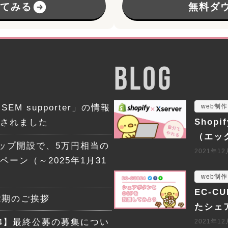
してみる
無料ダ
BLOG
SEM supporter」の情報
web制作
Shop
されました
（エッ
ョップ開設で、5万円相当の
2021年1
ーン（～2025年1月31
web制作
EC-
2期のご挨拶
たシェ
24】最終公募の募集につい
2021年1