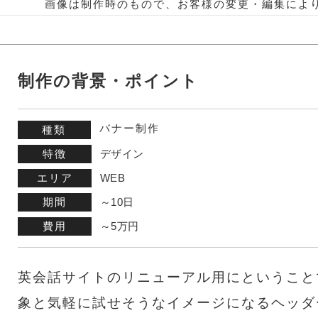
画像は制作時のもので、お客様の変更・編集によ
制作の背景・ポイント
バナー制作
種類
特徴
デザイン
エリア
WEB
期間
～10日
費用
～5万円
英会話サイトのリニューアル用にということ
象と気軽に試せそうなイメージになるヘッダ