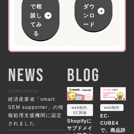
で相
ダウ
談し
ンロ
てみ
ード
る
NEWS
BLOG
2024年10月22日
経済産業省「smart
SEM supporter」の情
web制作
,
web制作
EC関連
報処理支援機関に認定
EC-
Shopifyに
CUBE4
されました
サブドメイ
で、商品詳