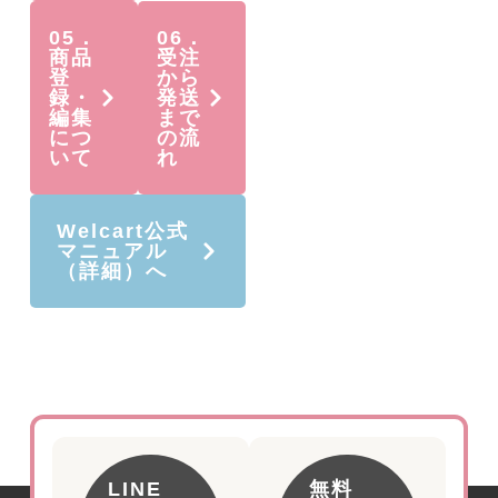
05．
06．
商品
受注
登
から
録・
発送
編集
まで
につ
の流
いて
れ
Welcart公式
マニュアル
（詳細）へ
LINE
無料