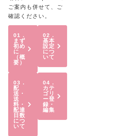
ご案内も併せて、ご
確認ください。
01．
02．
まず
基本
初め
設定
に
につ
（概
いて
要）
03．
04．
配
カテ
送・
ゴリ
送
ー登
料・
録・
配達
編集
日数
につ
いて