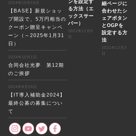
ンを設定す
2024年10月15日
細ページに
る方法（エ
【BASE】新規ショッ
合わせたシ
ックスサー
ェアボタン
プ開設で、5万円相当の
バー）
とOGPを
クーポン贈呈キャンペ
2021年12月8
設定する方
ーン（～2025年1月31
日
法
日）
2021年12月3
日
2024年10月1日
合同会社光夢 第12期
のご挨拶
2024年9月24日
【IT導入補助金2024】
最終公募の募集につい
て