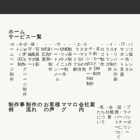
ホーム
サービス一覧
- ホ
- ネッ
- ラ
- 保
-
-
-
- サ
-
-
- エ
- カ
-
- イ
-
- IT
- パ
- チ
- 名
ー
トショ
ン
守・
写
WEB
バ
ーバ
LINE
動
ラ
スタ
ロ
ラス
オ
サ
ソコ
ラ
刺・
ム
ップ
デ
編集
真
広告
ナ
ー・
リッ
画
ー・
マイ
ゴ
ト・
リ
ポ
ン販
シ・
カー
ペ
（EC）
ィ
サポ
撮
運用
ー
ドメ
チメ
制
トラ
ズ・
制
マン
ジ
ー
売・
ポス
ド・
ー
制作
ン
ート
影
制
イ
ニュ
作
ブル
その
作
ガ制
ナ
ト
レン
タ
DM
ジ
グ
作
ン・
ー制
解消
他
作
ル
支
タル
ー・
制作
制
ペ
メー
作
印
援
FAX
作
ー
ル
刷
制作
ジ
制
作
制作事
制作の
お客様
ママロ
会社案
- 私
- 会
- 提
- プ
例
流れ
の声
グ
内
たち
社概
携・
ライ
につ
要
パー
バシ
いて
トナ
ーポ
ーに
リシ
つい
ー
て