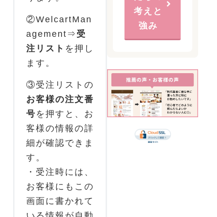
考えと
②WelcartMan
強み
agement⇒
受
注リスト
を押し
ます。
③受注リストの
お客様の注文番
号
を押すと、お
客様の情報の詳
細が確認できま
す。
・受注時には、
お客様にもこの
画面に書かれて
いる情報が自動