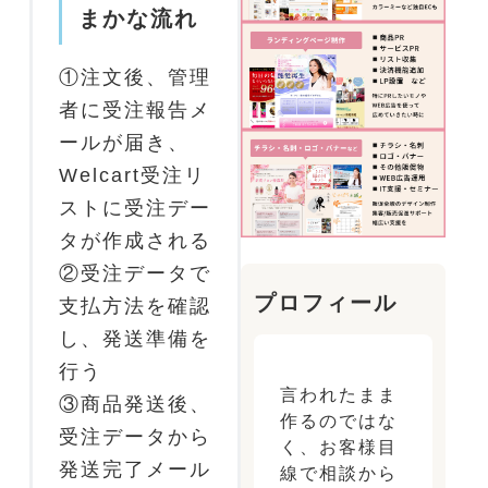
まかな流れ
①注文後、管理
者に受注報告メ
ールが届き、
Welcart受注リ
ストに受注デー
タが作成される
②受注データで
プロフィール
支払方法を確認
し、発送準備を
行う
言われたまま
③商品発送後、
作るのではな
受注データから
く、お客様目
発送完了メール
線で相談から