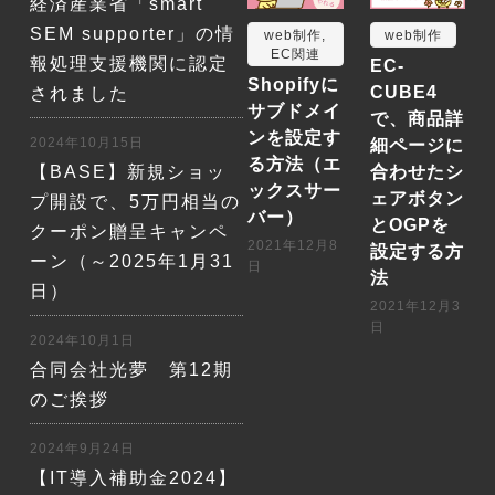
経済産業省「smart
SEM supporter」の情
web制作
,
web制作
EC関連
報処理支援機関に認定
EC-
Shopifyに
CUBE4
されました
サブドメイ
で、商品詳
ンを設定す
2024年10月15日
細ページに
る方法（エ
【BASE】新規ショッ
合わせたシ
ックスサー
ェアボタン
プ開設で、5万円相当の
バー）
とOGPを
クーポン贈呈キャンペ
2021年12月8
設定する方
ーン（～2025年1月31
日
法
日）
2021年12月3
日
2024年10月1日
合同会社光夢 第12期
のご挨拶
2024年9月24日
【IT導入補助金2024】