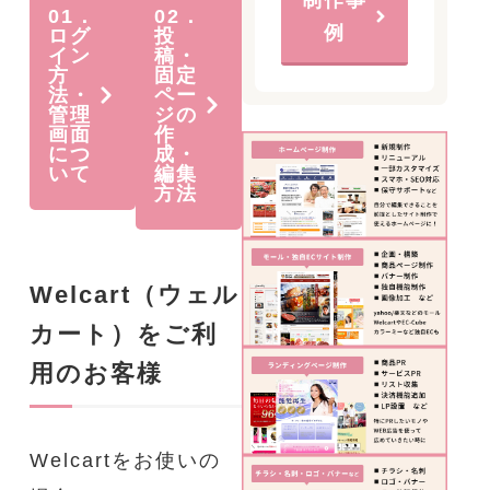
01．
02．
例
ログ
投
イン
稿・
方
固定
法・
ペー
管理
ジの
画面
作
につ
成・
いて
編集
方法
Welcart（ウェル
カート）をご利
用のお客様
Welcartをお使いの