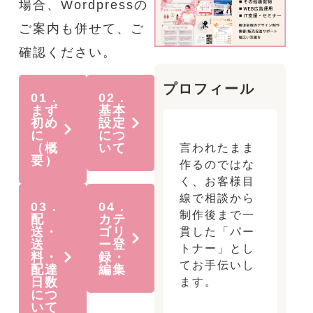
場合、Wordpressの
ご案内も併せて、ご
確認ください。
プロフィール
01．
02．
まず
基本
初め
設定
に
につ
（概
いて
言われたまま
要）
作るのではな
く、お客様目
線で相談から
03．
04．
制作後まで一
配
カテ
送・
ゴリ
貫した「パー
送
ー登
トナー」とし
料・
録・
てお手伝いし
配達
編集
日数
ます。
につ
いて