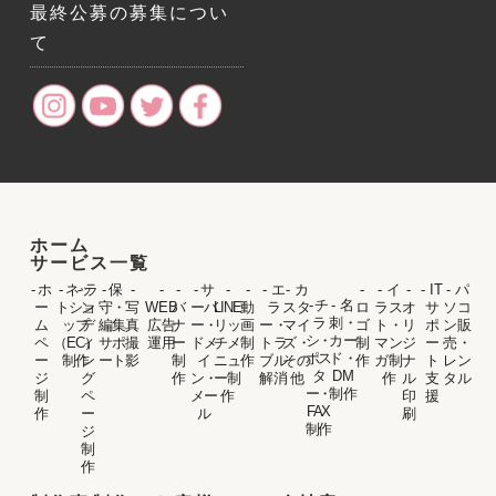
最終公募の募集につい
て
ホーム
サービス一覧
- ホ
- ネッ
- ラ
- 保
-
-
-
- サ
-
-
- エ
- カ
-
- イ
-
- IT
- パ
- チ
- 名
ー
トショ
ン
守・
写
WEB
バ
ーバ
LINE
動
ラ
スタ
ロ
ラス
オ
サ
ソコ
ラ
刺・
ム
ップ
デ
編集
真
広告
ナ
ー・
リッ
画
ー・
マイ
ゴ
ト・
リ
ポ
ン販
シ・
カー
ペ
（EC）
ィ
サポ
撮
運用
ー
ドメ
チメ
制
トラ
ズ・
制
マン
ジ
ー
売・
ポス
ド・
ー
制作
ン
ート
影
制
イ
ニュ
作
ブル
その
作
ガ制
ナ
ト
レン
タ
DM
ジ
グ
作
ン・
ー制
解消
他
作
ル
支
タル
ー・
制作
制
ペ
メー
作
印
援
FAX
作
ー
ル
刷
制作
ジ
制
作