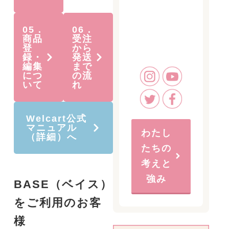
05．
06．
商品
受注
登
から
録・
発送
編集
まで
につ
の流
いて
れ
Welcart公式
マニュアル
わたし
（詳細）へ
たちの
考えと
強み
BASE（ベイス）
をご利用のお客
様