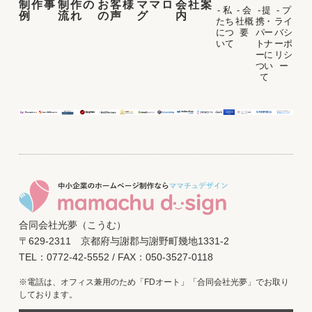
制作事
制作の
お客様
ママロ
会社案
- 私
- 会
- 提
- プ
例
流れ
の声
グ
内
たち
社概
携・
ライ
につ
要
パー
バシ
いて
トナ
ーポ
ーに
リシ
つい
ー
て
合同会社光夢（こうむ）
〒629-2311 京都府与謝郡与謝野町幾地1331-2
TEL：0772-42-5552 / FAX：050-3527-0118
※電話は、オフィス兼用のため「FDオート」「合同会社光夢」でお取り
しております。