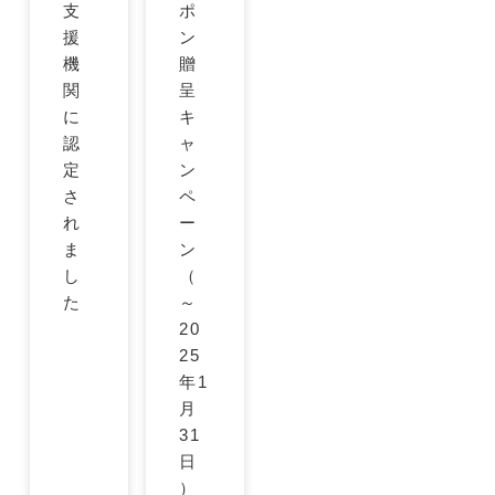
支
ポ
援
ン
機
贈
関
呈
に
キ
認
ャ
定
ン
さ
ペ
れ
ー
ま
ン
し
（
た
～
20
25
年1
月
31
日
）