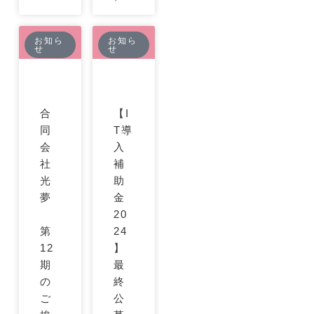
お知ら
お知ら
せ
せ
合
【I
同
T導
会
入
社
補
光
助
夢
金
20
第
24
12
】
期
最
の
終
ご
公