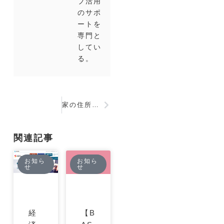
ブ活用
のサポ
ートを
専門と
してい
る。
家の住所や電話番号が見られてる！？ドメイン(URL)取得で気を付けたいこと
関連記事
お知ら
お知ら
せ
せ
経
【B