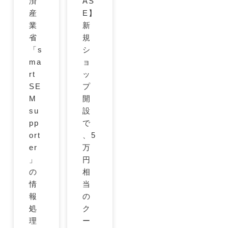
済
AS
産
E】
業
新
省
規
「s
シ
ma
ョ
rt
ッ
SE
プ
M
開
su
設
pp
で
ort
、5
er
万
」
円
の
相
情
当
報
の
処
ク
理
ー