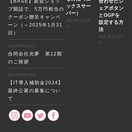
【BASE】新規ショッ
合わせたシ
ックスサー
ェアボタン
プ開設で、5万円相当の
バー）
とOGPを
クーポン贈呈キャンペ
2021年12月8
設定する方
ーン（～2025年1月31
日
法
日）
2021年12月3
日
2024年10月1日
合同会社光夢 第12期
のご挨拶
2024年9月24日
【IT導入補助金2024】
最終公募の募集につい
て