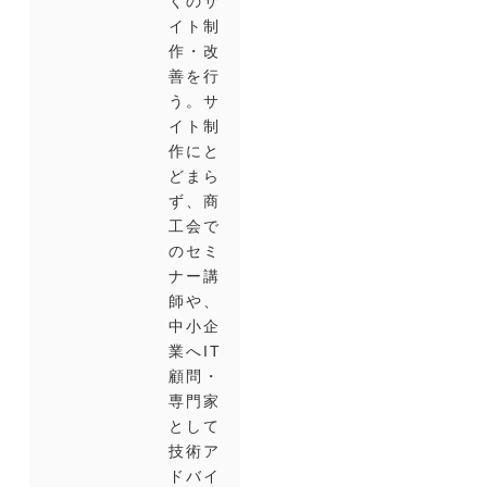
くのサ
イト制
作・改
善を行
う。サ
イト制
作にと
どまら
ず、商
工会で
のセミ
ナー講
師や、
中小企
業へIT
顧問・
専門家
として
技術ア
ドバイ