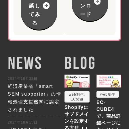
談し
ンロ
てみ
ード
る
NEWS
BLOG
2024年10月22日
経済産業省「smart
SEM supporter」の情
web制作
,
web制作
EC関連
報処理支援機関に認定
EC-
Shopifyに
CUBE4
されました
サブドメイ
で、商品詳
ンを設定す
2024年10月15日
細ページに
る方法（エ