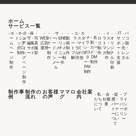
ホーム
サービス一覧
- ホ
- ネッ
- ラ
- 保
-
-
-
- サ
-
-
- エ
- カ
-
- イ
-
- IT
- パ
- チ
- 名
ー
トショ
ン
守・
写
WEB
バ
ーバ
LINE
動
ラ
スタ
ロ
ラス
オ
サ
ソコ
ラ
刺・
ム
ップ
デ
編集
真
広告
ナ
ー・
リッ
画
ー・
マイ
ゴ
ト・
リ
ポ
ン販
シ・
カー
ペ
（EC）
ィ
サポ
撮
運用
ー
ドメ
チメ
制
トラ
ズ・
制
マン
ジ
ー
売・
ポス
ド・
ー
制作
ン
ート
影
制
イ
ニュ
作
ブル
その
作
ガ制
ナ
ト
レン
タ
DM
ジ
グ
作
ン・
ー制
解消
他
作
ル
支
タル
ー・
制作
制
ペ
メー
作
印
援
FAX
作
ー
ル
刷
制作
ジ
制
作
制作事
制作の
お客様
ママロ
会社案
- 私
- 会
- 提
- プ
例
流れ
の声
グ
内
たち
社概
携・
ライ
につ
要
パー
バシ
いて
トナ
ーポ
ーに
リシ
つい
ー
て