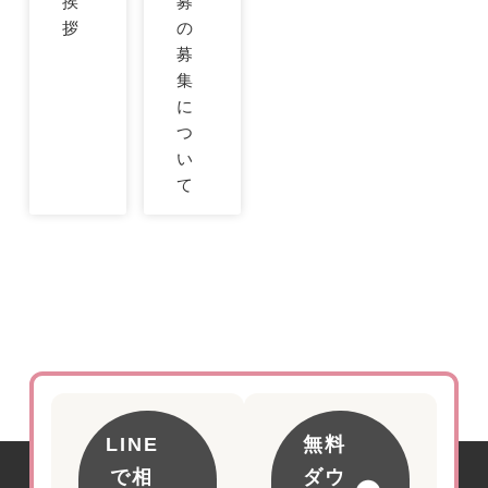
挨
募
拶
の
募
集
に
つ
い
て
LINE
無料
で相
ダウ